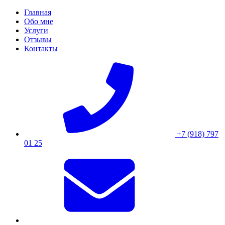
Skip
Главная
to
Обо мне
content
Услуги
Отзывы
Контакты
+7 (918) 797
01 25