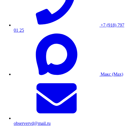
+7 (918) 797
01 25
Макс (Max)
observervd@mail.ru