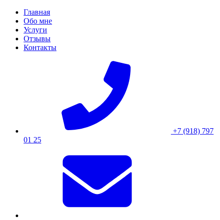
Skip
Главная
to
Обо мне
content
Услуги
Отзывы
Контакты
+7 (918) 797
01 25