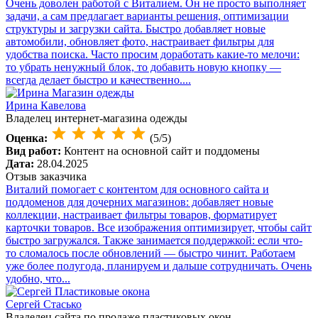
Очень доволен работой с Виталием. Он не просто выполняет
задачи, а сам предлагает варианты решения, оптимизации
структуры и загрузки сайта. Быстро добавляет новые
автомобили, обновляет фото, настраивает фильтры для
удобства поиска. Часто просим доработать какие-то мелочи:
то убрать ненужный блок, то добавить новую кнопку —
всегда делает быстро и качественно....
Ирина Кавелова
Владелец интернет-магазина одежды
Оценка:
(5/5)
Вид работ:
Контент на основной сайт и поддомены
Дата:
28.04.2025
Отзыв заказчика
Виталий помогает с контентом для основного сайта и
поддоменов для дочерних магазинов: добавляет новые
коллекции, настраивает фильтры товаров, форматирует
карточки товаров. Все изображения оптимизирует, чтобы сайт
быстро загружался. Также занимается поддержкой: если что-
то сломалось после обновлений — быстро чинит. Работаем
уже более полугода, планируем и дальше сотрудничать. Очень
удобно, что...
Сергей Стасько
Владелец сайта по продаже пластиковых окон