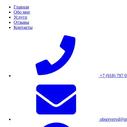
Skip
Главная
to
Обо мне
content
Услуги
Отзывы
Контакты
+7 (918) 797 0
observervd@ma