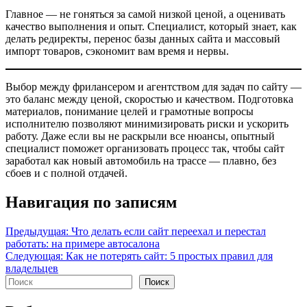
Главное — не гоняться за самой низкой ценой, а оценивать
качество выполнения и опыт. Специалист, который знает, как
делать редиректы, перенос базы данных сайта и массовый
импорт товаров, сэкономит вам время и нервы.
Выбор между фрилансером и агентством для задач по сайту —
это баланс между ценой, скоростью и качеством. Подготовка
материалов, понимание целей и грамотные вопросы
исполнителю позволяют минимизировать риски и ускорить
работу. Даже если вы не раскрыли все нюансы, опытный
специалист поможет организовать процесс так, чтобы сайт
заработал как новый автомобиль на трассе — плавно, без
сбоев и с полной отдачей.
Навигация по записям
Навигация
Предыдущая:
Что делать если сайт переехал и перестал
работать: на примере автосалона
по
Следующая:
Как не потерять сайт: 5 простых правил для
записям
владельцев
Поиск
Поиск