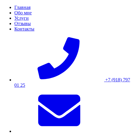
Skip
Главная
to
Обо мне
content
Услуги
Отзывы
Контакты
+7 (918) 797
01 25