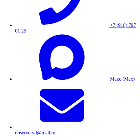
+7 (918) 797
01 25
Макс (Max)
observervd@mail.ru