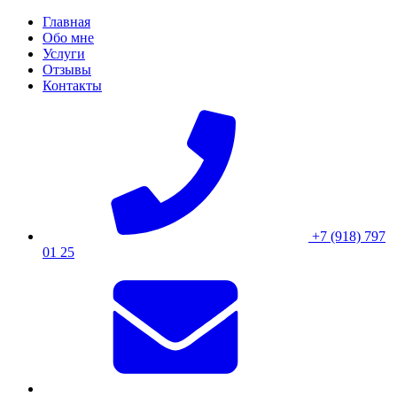
Skip
Главная
to
Обо мне
content
Услуги
Отзывы
Контакты
+7 (918) 797
01 25