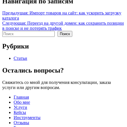
Навигация по записям
Навигация
Предыдущая:
Импорт товаров на сайт: как ускорить загрузку
каталога
по
Следующая:
Переезд на другой домен: как сохранить позиции
записям
в поиске и не потерять трафик
Поиск
Поиск
Рубрики
Статьи
Остались вопросы?
Свяжитесь со мной для получения консультации, заказа
услуги или другим вопросам.
Главная
Обо мне
Услуги
Кейсы
Инструменты
Отзывы