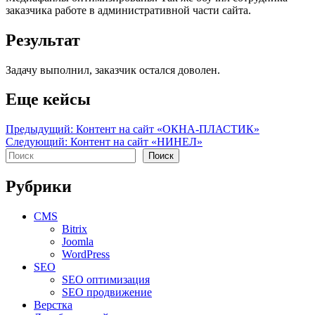
заказчика работе в административной части сайта.
Результат
Задачу выполнил, заказчик остался доволен.
Еще кейсы
Навигация
Предыдущий:
Контент на сайт «ОКНА-ПЛАСТИК»
Следующий:
Контент на сайт «НИНЕЛ»
по
Поиск
Поиск
записям
Рубрики
CMS
Bitrix
Joomla
WordPress
SEO
SEO оптимизация
SEO продвижение
Верстка