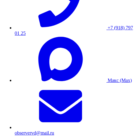
+7 (918) 797
01 25
Макс (Max)
observervd@mail.ru