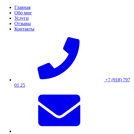
Skip
Главная
to
Обо мне
content
Услуги
Отзывы
Контакты
+7 (918) 797
01 25