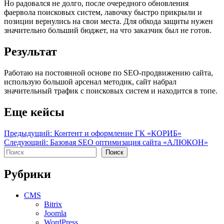
Но радовался не долго, после очередного обновления
фаервола поисковых систем, лавочку быстро прикрыли и
позиции вернулись на свои места. Для обхода защиты нужен
значительно больший бюджет, на что заказчик был не готов.
Результат
Работаю на постоянной основе по SEO-продвижению сайта,
использую большой арсенал методик, сайт набрал
значительный трафик с поисковых систем и находится в топе.
Еще кейсы
Навигация
Предыдущий:
Контент и оформление ГК «КОРИБ»
Следующий:
Базовая SEO оптимизация сайта «АЛЮКОН»
по
Поиск
Поиск
записям
Рубрики
CMS
Bitrix
Joomla
WordPress