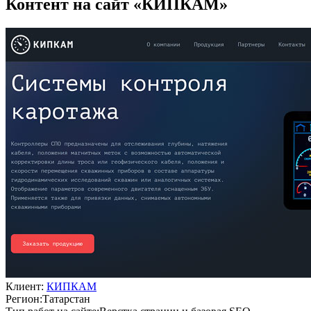
Контент на сайт «КИПКАМ»
Клиент:
КИПКАМ
Регион:
Татарстан