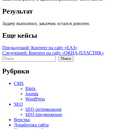
Результат
Задачу выполнил, заказчик остался доволен.
Еще кейсы
Навигация
Предыдущий:
Контент на сайт «ЕАЗ»
Следующий:
Контент на сайт «ОКНА-ПЛАСТИК»
по
Поиск
Поиск
записям
Рубрики
CMS
Bitrix
Joomla
WordPress
SEO
SEO оптимизация
SEO продвижение
Верстка
Доработока сайта