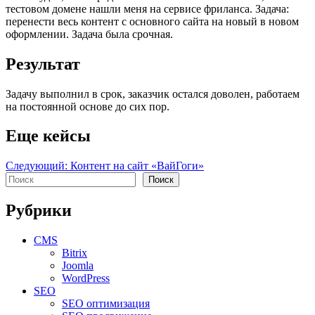
тестовом домене нашли меня на сервисе фриланса. Задача:
перенести весь контент с основного сайта на новый в новом
оформлении. Задача была срочная.
Результат
Задачу выполнил в срок, заказчик остался доволен, работаем
на постоянной основе до сих пор.
Еще кейсы
Навигация
Следующий:
Контент на сайт «ВайГоги»
Поиск
Поиск
по
записям
Рубрики
CMS
Bitrix
Joomla
WordPress
SEO
SEO оптимизация