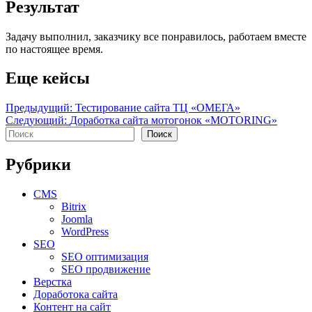
Результат
Задачу выполнил, заказчику все понравилось, работаем вместе
по настоящее время.
Еще кейсы
Навигация
Предыдущий:
Тестирование сайта ТЦ «ОМЕГА»
Следующий:
Доработка сайта мотогонок «MOTORING»
по
Поиск
Поиск
записям
Рубрики
CMS
Bitrix
Joomla
WordPress
SEO
SEO оптимизация
SEO продвижение
Верстка
Доработока сайта
Контент на сайт